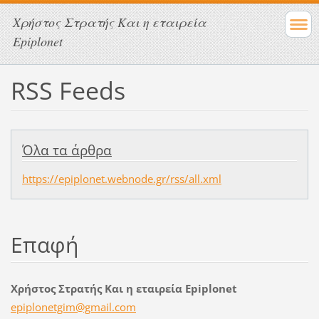
Χρήστος Στρατής Και η εταιρεία
Epiplonet
RSS Feeds
Όλα τα άρθρα
https://epiplonet.webnode.gr/rss/all.xml
Επαφή
Χρήστος Στρατής Και η εταιρεία Epiplonet
epiplone
tgim@gma
il.com